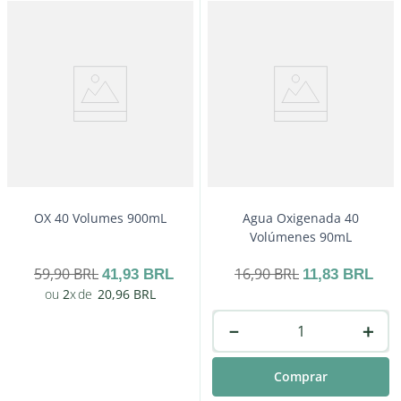
－
＋
Comprar
OX 40 Volumes 900mL
Agua Oxigenada 40
Volúmenes 90mL
59
,
90
BRL
16
,
90
BRL
41
,
93
BRL
11
,
83
BRL
2
20
,
96
BRL
－
＋
Comprar