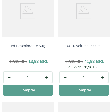
Pó Descolorante 50g
OX 10 Volumes 900mL
19
,
90
BRL
59
,
90
BRL
13
,
93
BRL
41
,
93
BRL
2
20
,
96
BRL
－
＋
－
＋
Comprar
Comprar