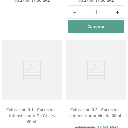
2
17
,
56
BRL
2
17
,
56
BRL
－
＋
Comprar
－
＋
Comprar
Coloración 0.1 - Corrector -
Coloración 0.2 - Corrector -
Intensificador De Grises
Intensificador Violeta 60mL
60mL
39
,
90
BRL
27
,
93
BRL