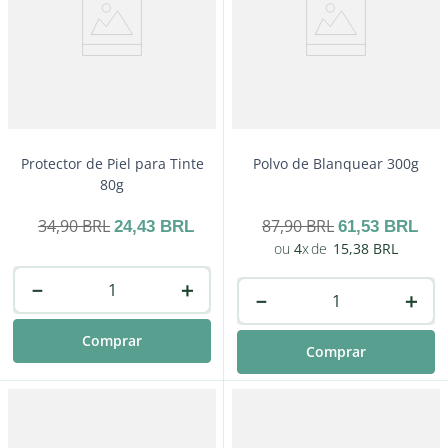
extremo, cabello sano, tonos vivos y duraderos.
Protector de Piel para Tinte
Polvo de Blanquear 300g
80g
34
,
90
BRL
87
,
90
BRL
24
,
43
BRL
61
,
53
BRL
4
15
,
38
BRL
－
＋
－
＋
Comprar
Comprar