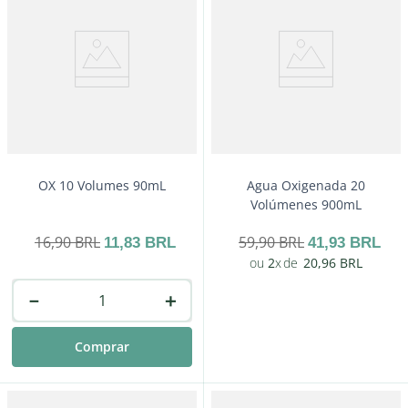
OX 10 Volumes 90mL
Agua Oxigenada 20
Volúmenes 900mL
16
,
90
BRL
59
,
90
BRL
11
,
83
BRL
41
,
93
BRL
2
20
,
96
BRL
－
＋
Comprar