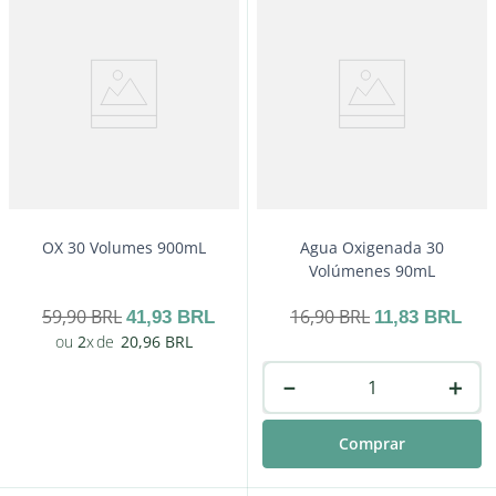
－
＋
Comprar
OX 30 Volumes 900mL
Agua Oxigenada 30
Volúmenes 90mL
59
,
90
BRL
16
,
90
BRL
41
,
93
BRL
11
,
83
BRL
2
20
,
96
BRL
－
＋
Comprar