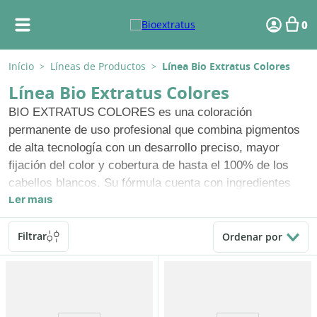
0
Início
Líneas de Productos
Línea Bio Extratus Colores
>
>
Línea Bio Extratus Colores
BIO EXTRATUS COLORES es una coloración
permanente de uso profesional que combina pigmentos
de alta tecnología con un desarrollo preciso, mayor
fijación del color y cobertura de hasta el 100% de los
cabellos blancos. Su fórmula cuenta con ingredientes
Ler mais
que protegen los cabellos, evitando daños comunes en
los procesos químicos. La base cremosa ofrece mayor
rendimiento y máximo rendimiento para la coloración del
Filtrar
Ordenar por
cabello. La fuerza nutritiva del tuétano, la hidratación del
aceite de linóleo, la suavidad del bisabolol y la
capacidad reconstructora de la microqueratina producen
un color único con gran poder tratante. Resultado: brillo